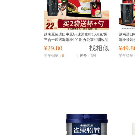
越南原装进口中原G7速溶咖啡1600克/袋
越南进口
三合一即溶咖啡粉100条 办公室冲调饮品
啡粉袋装学
学生熬夜袋装
¥29.80
找相似
¥49.8
半年销量：
0
|
评价：686
半年销量