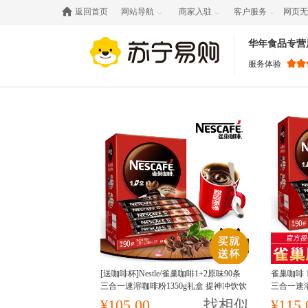

返回首页
网站导航
商家入驻
客户服务
网页无



华年食品专营
服务体验
[送咖啡杯]Nestle/雀巢咖啡1+2原味90条
雀巢咖啡 1
三合一速溶咖啡粉1350g礼盒 提神冲饮饮
三合一速溶
料学生早餐
饮饮料
¥105.00
找相似
¥115.