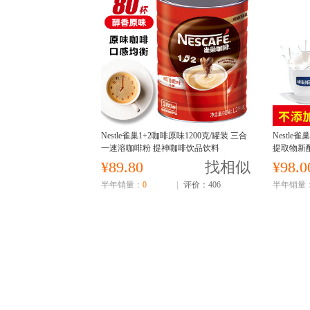
Nestle雀巢1+2咖啡原味1200克/罐装 三合
Nestle
一速溶咖啡粉 提神咖啡饮品饮料
提取物新
蔗糖添加
¥89.80
找相似
¥98.0
半年销量：
0
|
评价：406
半年销量