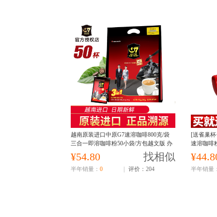
越南原装进口中原G7速溶咖啡800克/袋
[送雀巢杯
三合一即溶咖啡粉50小袋/方包越文版 办
速溶咖啡
公室冲调饮品学生熬夜袋装
¥54.80
找相似
¥44.8
半年销量：
0
|
评价：204
半年销量