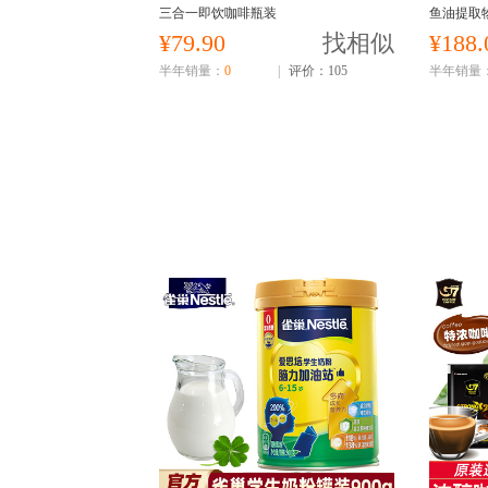
三合一即饮咖啡瓶装
鱼油提取
粉 无蔗
¥79.90
找相似
¥188.
半年销量：
0
|
评价：105
半年销量