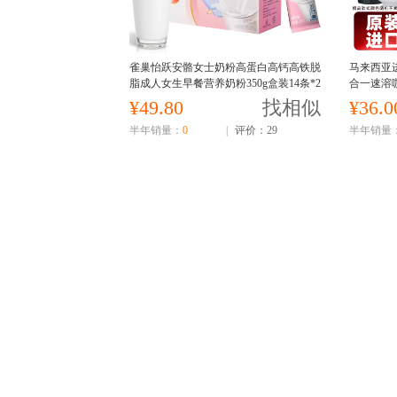
雀巢怡跃安骼女士奶粉高蛋白高钙高铁脱
马来西亚进
脂成人女生早餐营养奶粉350g盒装14条*2
合一速溶
5g
品提神学
¥49.80
找相似
¥36.0
半年销量：
0
|
评价：29
半年销量