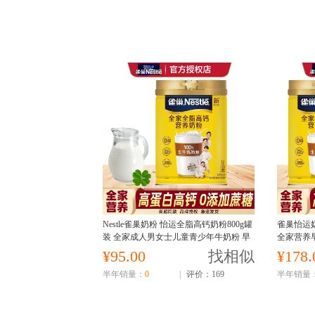
Nestle雀巢奶粉 怡运全脂高钙奶粉800g罐
雀巢怡运
装 全家成人男女士儿童青少年牛奶粉 早
全家营养早
餐冲饮
少年儿童
¥95.00
找相似
¥178.
半年销量：
0
|
评价：169
半年销量