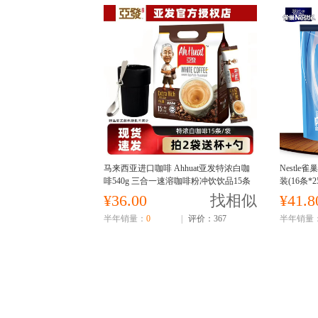
马来西亚进口咖啡 Ahhuat亚发特浓白咖
Nestle
啡540g 三合一速溶咖啡粉冲饮饮品15条
装(16条
装
奶粉
¥36.00
找相似
¥41.8
半年销量：
0
|
评价：367
半年销量