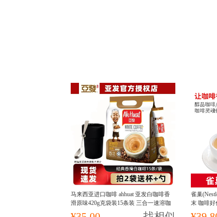
马来西亚进口咖啡 ahhuat 亚发白咖啡香
雀巢(Nes
滑原味420g克袋装15条装 三合一速溶咖
末 咖啡好
啡冲饮学生甜咖啡提神熬夜
¥35.00
找相似
¥39.8