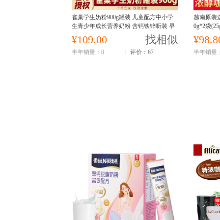
雀巢学生奶粉900g罐装 儿童配方中小学
越南原装进
生青少年成长营养奶粉 含钙铁锌听装 早
0g*2袋(
餐奶粉冲饮
饮饮品
¥109.00
找相似
¥98.8
半年销量：
0
|
评价：67
半年销量