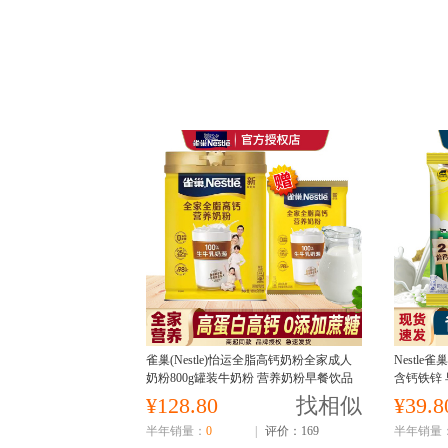
雀巢(Nestle)怡运全脂高钙奶粉全家成人
Nestle
奶粉800g罐装牛奶粉 营养奶粉早餐饮品
含钙铁锌
男女中老年儿童
全家营养
¥128.80
找相似
¥39.8
半年销量：
0
|
评价：169
半年销量