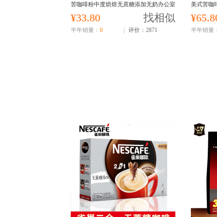
苦咖啡粉中度烘焙无蔗糖添加无奶办公室
美式苦咖啡
下午茶学习运动饮品
饮
¥33.80
找相似
¥65.8
半年销量：
0
|
评价：2871
半年销量