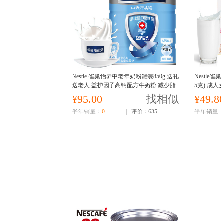
Nestle 雀巢怡养中老年奶粉罐装850g 送礼
Nestle
送老人 益护因子高钙配方牛奶粉 减少脂
5克) 成
肪配方更健康
¥95.00
找相似
¥49.8
半年销量：
0
|
评价：635
半年销量