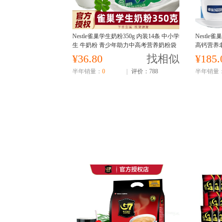
Nestle雀巢学生奶粉350g 内装14条 中小学
Nestle
生 牛奶粉 青少年助力中高考营养奶粉袋
高钙营养
装 调制乳粉
母老人牛
¥36.80
找相似
¥185.
半年销量：
0
|
评价：788
半年销量