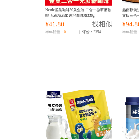
Nestle雀巢咖啡30条盒装 二合一微研磨咖
越南原装进
啡 无蔗糖添加速溶咖啡粉330g
文版三合一
饮品学生
¥41.80
找相似
¥94.8
半年销量：
0
|
评价：2354
半年销量